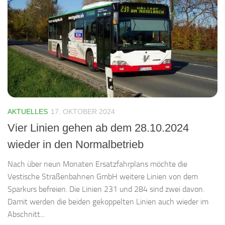
AKTUELLES
17. OKTOBER 2024
Vier Linien gehen ab dem 28.10.2024
wieder in den Normalbetrieb
Nach über neun Monaten Ersatzfahrplans möchte die
Vestische Straßenbahnen GmbH weitere Linien von dem
Sparkurs befreien. Die Linien 231 und 284 sind zwei davon.
Damit werden die beiden gekoppelten Linien auch wieder im
Abschnitt...