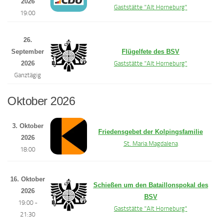
2026
Gaststätte "Alt Horneburg"
19:00
26.
September
Flügelfete des BSV
2026
Gaststätte "Alt Horneburg"
Ganztägig
Oktober 2026
3. Oktober
Friedensgebet der Kolpingsfamilie
2026
St. Maria Magdalena
18:00
16. Oktober
Schießen um den Bataillonspokal des
2026
BSV
19:00 -
Gaststätte "Alt Horneburg"
21:30