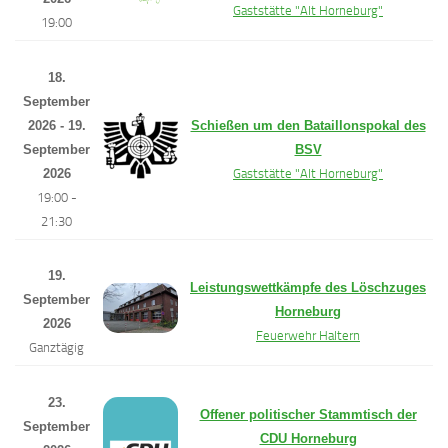
Gaststätte "Alt Horneburg"
19:00
18.
September
2026 - 19.
Schießen um den Bataillonspokal des
September
BSV
2026
Gaststätte "Alt Horneburg"
19:00 -
21:30
19.
Leistungswettkämpfe des Löschzuges
September
Horneburg
2026
Feuerwehr Haltern
Ganztägig
23.
Offener politischer Stammtisch der
September
CDU Horneburg