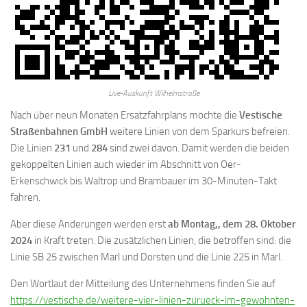
Live-Auskunft Wilhelmstraße
Nach über neun Monaten Ersatzfahrplans möchte die
Vestische
Straßenbahnen GmbH
weitere Linien von dem Sparkurs befreien.
Die Linien
231
und
284
sind zwei davon. Damit werden die beiden
gekoppelten Linien auch wieder im Abschnitt von Oer-
Erkenschwick bis Waltrop und Brambauer im 30-Minuten-Takt
fahren.
Aber diese Änderungen werden erst
ab Montag,, dem 28. Oktober
2024
in Kraft treten. Die zusätzlichen Linien, die betroffen sind: die
Linie SB 25 zwischen Marl und Dorsten und die Linie 225 in Marl.
Den Wortlaut der Mitteilung des Unternehmens finden Sie auf
https://vestische.de/weitere-vier-linien-zurueck-im-gewohnten-