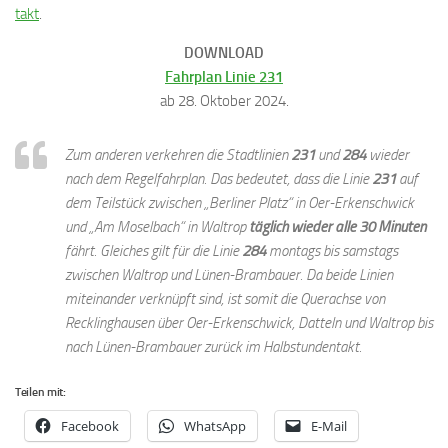
takt
.
DOWNLOAD
Fahrplan Linie 231
ab 28. Oktober 2024.
Zum anderen verkehren die Stadtlinien
231
und
284
wieder
nach dem Regelfahrplan. Das bedeutet, dass die Linie
231
auf
dem Teilstück zwischen „Berliner Platz“ in Oer-Erkenschwick
und „Am Moselbach“ in Waltrop
täglich wieder alle 30 Minuten
fährt. Gleiches gilt für die Linie
284
montags bis samstags
zwischen Waltrop und Lünen-Brambauer. Da beide Linien
miteinander verknüpft sind, ist somit die Querachse von
Recklinghausen über Oer-Erkenschwick, Datteln und Waltrop bis
nach Lünen-Brambauer zurück im Halbstundentakt.
Teilen mit:
Facebook
WhatsApp
E-Mail