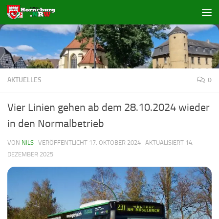
Zum Inhalt springen
AKTUELLES
0
Vier Linien gehen ab dem 28.10.2024 wieder
in den Normalbetrieb
VON
NILS
· VERÖFFENTLICHT
17. OKTOBER 2024
· AKTUALISIERT
14.
DEZEMBER 2025