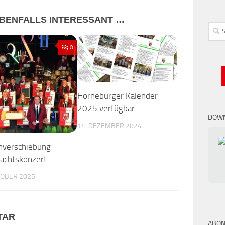
 EBENFALLS INTERESSANT …
Such
nach:
0
Horneburger Kalender
2025 verfügbar
DOWN
14. DEZEMBER 2024
nverschiebung
achtskonzert
TOBER 2025
TAR
ABON