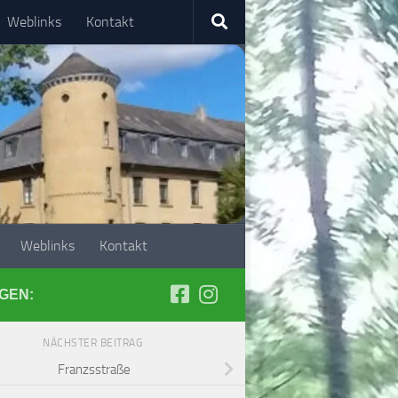
Weblinks
Kontakt
Weblinks
Kontakt
GEN:
NÄCHSTER BEITRAG
Franzsstraße