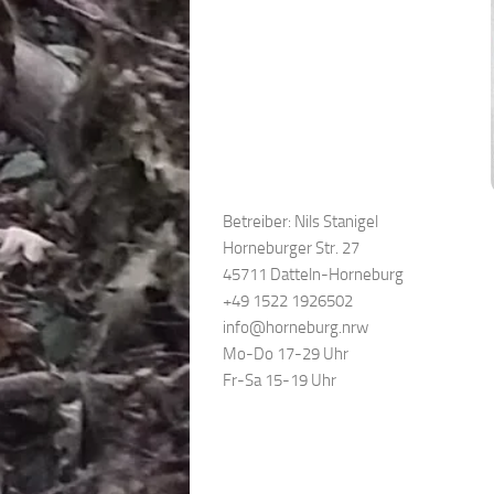
Betreiber: Nils Stanigel
Horneburger Str. 27
45711 Datteln-Horneburg
+49 1522 1926502
info@horneburg.nrw
Mo-Do 17-29 Uhr
Fr-Sa 15-19 Uhr