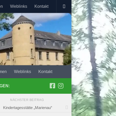
en
Weblinks
Kontakt
men
Weblinks
Kontakt
GEN:
NÄCHSTER BEITRAG
Kindertagesstätte „Marienau“