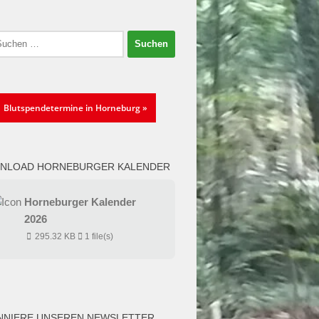
en
:
Blutspendetermine in Horneburg »
NLOAD HORNEBURGER KALENDER
Horneburger Kalender
2026
295.32 KB
1 file(s)
NNIERE UNSEREN NEWSLETTER