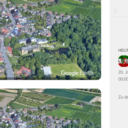
HEU
20. J
00:00
Zu d