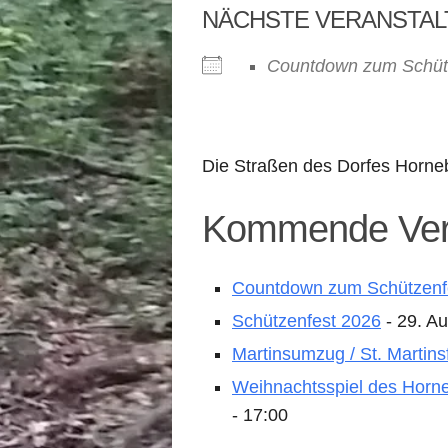
NÄCHSTE VERANSTA
Countdown zum Schüt
Die Straßen des Dorfes Horne
Kommende Ver
Countdown zum Schützenf
Schützenfest 2026
- 29. Au
Martinsumzug / St. Martins
Weihnachtsspiel des Horne
- 17:00