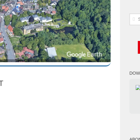
Such
nach
DOW
T
ABO