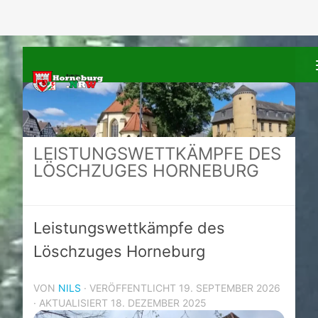
Zum Inhalt springen
LEISTUNGSWETTKÄMPFE DES
LÖSCHZUGES HORNEBURG
Leistungswettkämpfe des
Löschzuges Horneburg
VON
NILS
· VERÖFFENTLICHT
19. SEPTEMBER 2026
· AKTUALISIERT
18. DEZEMBER 2025