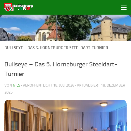
Zum Inhalt springen
BULLSEYE – DAS 5. HORNEBURGER STEELDART-TURNIER
Bullseye – Das 5. Horneburger Steeldart-
Turnier
VON
NILS
· VERÖFFENTLICHT
18. JULI 2026
· AKTUALISIERT
18. DEZEMBER
2025