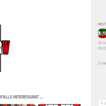
HEUT
20. J
00:00
Zu d
NFALLS INTERESSANT …
Such