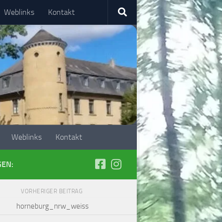
Weblinks
Kontakt
Weblinks
Kontakt
GEN:
VORHERIGER BEITRAG
horneburg_nrw_weiss