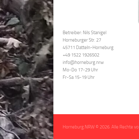
Betreiber: Nils Stanigel
Horneburger Str. 27
45711 Datteln-Horneburg
+49 1522 1926502
info@horneburg.nrw
Mo-Do 17-29 Uhr
Fr-Sa 15-19 Uhr
Horneburg.NRW © 2026. Alle Rechte vo