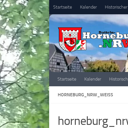
Startseite
Kalender
Historischer
Zum Inhalt springen
Startseite
Kalender
Historisc
HORNEBURG_NRW_WEISS
horneburg_n