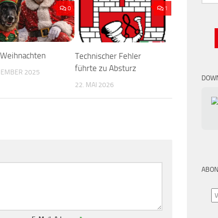
nach:
0
1
 Weihnachten
Technischer Fehler
führte zu Absturz
ZEMBER 2025
DOWN
22. MAI 2026
ABON