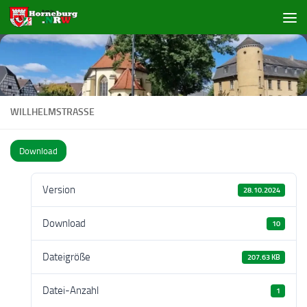
Zum Inhalt springen
WILLHELMSTRASSE
Download
Version
28.10.2024
Download
10
Dateigröße
207.63 KB
Datei-Anzahl
1