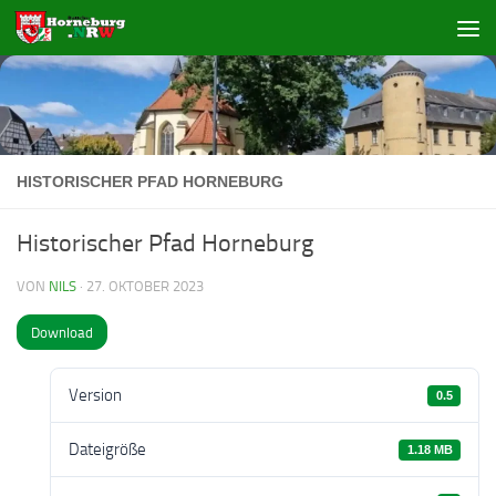
Zum Inhalt springen
HISTORISCHER PFAD HORNEBURG
Historischer Pfad Horneburg
VON
NILS
·
27. OKTOBER 2023
Download
Version
0.5
Dateigröße
1.18 MB