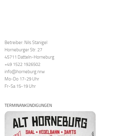
Betreiber: Nils Stanigel
Horneburger Str. 27
45711 Datteln-Horneburg
+49 1522 1926502
info@horneburg.nrw
Mo-Do 17-29 Uhr
Fr-Sa 15-19 Uhr
TERMINANKÜNDIGUNGEN