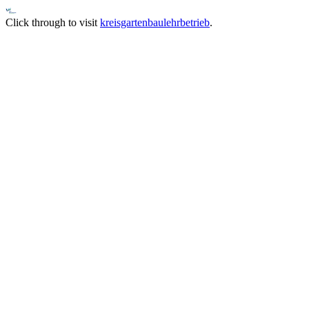
Click through to visit
kreisgartenbaulehrbetrieb
.